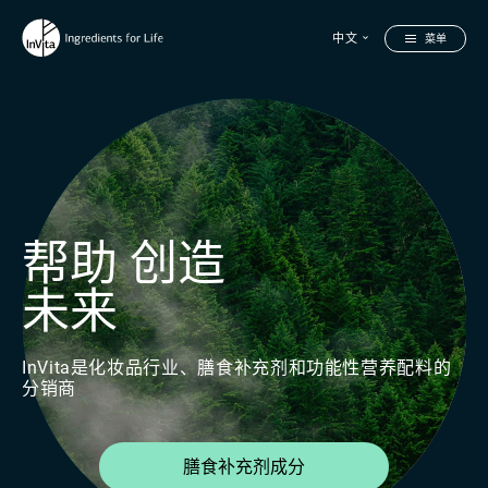
中文
菜单
帮助
创造
未来
InVita是化妆品行业、膳食补充剂和功能性营养配料的
分销商
膳食补充剂成分